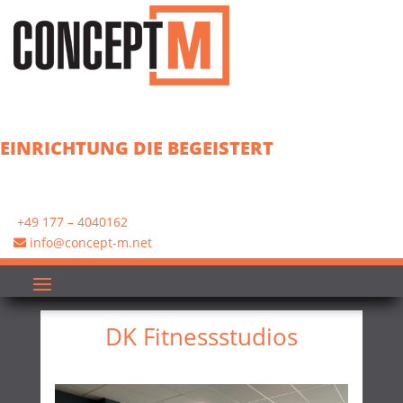
EINRICHTUNG DIE BEGEISTERT
+49 177 – 4040162
info@concept-m.net
DK Fitnessstudios