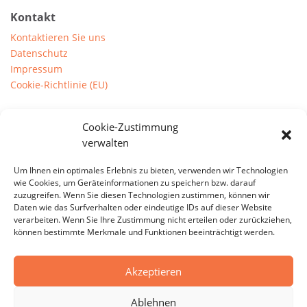
Kontakt
Kontaktieren Sie uns
Datenschutz
Impressum
Cookie-Richtlinie (EU)
Prints
Cookie-Zustimmung
Downloads
verwalten
Um Ihnen ein optimales Erlebnis zu bieten, verwenden wir Technologien
Anschrift
wie Cookies, um Geräteinformationen zu speichern bzw. darauf
zuzugreifen. Wenn Sie diesen Technologien zustimmen, können wir
Concept-
M
Solution for Fitness
Daten wie das Surfverhalten oder eindeutige IDs auf dieser Website
Einzelunternehmen Joshua Windmann
verarbeiten. Wenn Sie Ihre Zustimmung nicht erteilen oder zurückziehen,
können bestimmte Merkmale und Funktionen beeinträchtigt werden.
Weddigenstr. 66
42389 Wuppertal
Akzeptieren
+49 177 – 4040162
Ablehnen
info@concept-m.net