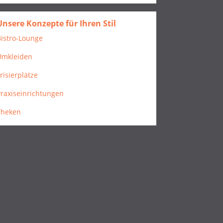
Unsere Konzepte für Ihren Stil
istro-Lounge
Umkleiden
risierplätze
raxiseinrichtungen
Theken