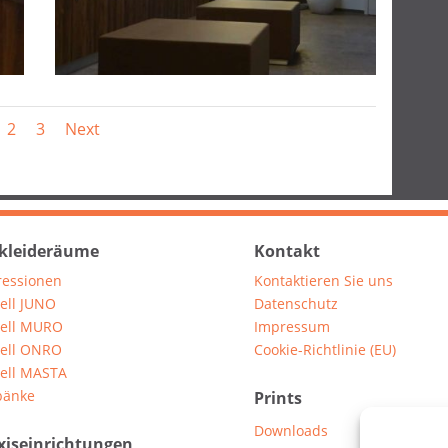
2
3
Next
leideräume
Kontakt
ressionen
Kontaktieren Sie uns
ell JUNO
Datenschutz
ell MURO
Impressum
ell ONRO
Cookie-Richtlinie (EU)
ell MASTA
bänke
Prints
Downloads
xiseinrichtungen