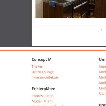
1
Concept M
Umk
Theken
Imp
Bistro-Lounge
Mod
Innenarchitektur
Mod
Mod
Mod
Frisierplätze
Sitz
Impressionen
Modell Miami
Pra