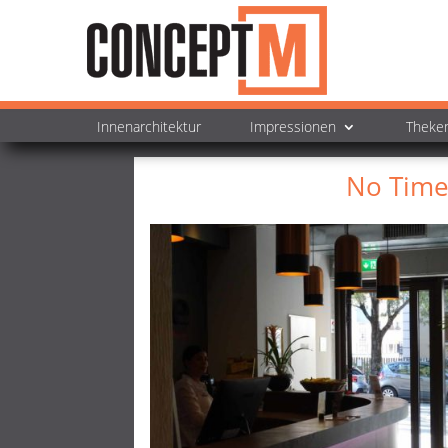
Innenarchitektur
Impressionen
Theke
No Time