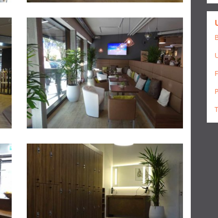
B
F
P