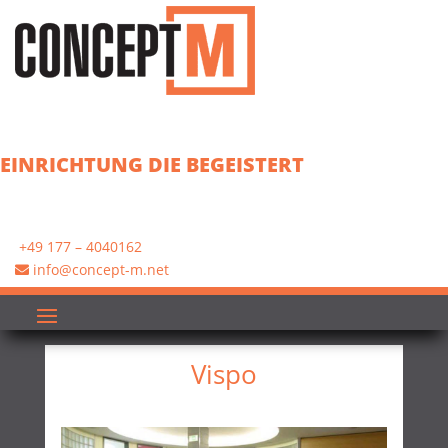
EINRICHTUNG DIE BEGEISTERT
+49 177 – 4040162
info@concept-m.net
Vispo