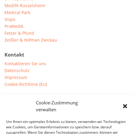
Medifit Rüsselsheim
Medical Park
Vispo
ProMedik
Fetzer & Pfund
Zeißler & Hofman Zwickau
Kontakt
Kontaktieren Sie uns
Datenschutz
Impressum
Cookie-Richtlinie (EU)
Prints
Cookie-Zustimmung
Downloads
verwalten
Um Ihnen ein optimales Erlebnis zu bieten, verwenden wir Technologien
Anschrift
wie Cookies, um Geräteinformationen zu speichern bzw. darauf
zuzugreifen. Wenn Sie diesen Technologien zustimmen, können wir
Concept-
M
Solution for Fitness