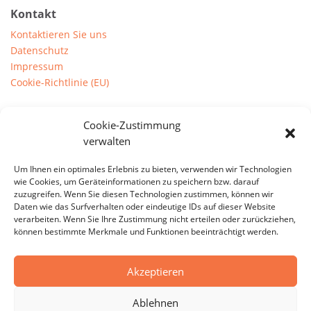
Kontakt
Kontaktieren Sie uns
Datenschutz
Impressum
Cookie-Richtlinie (EU)
Prints
Cookie-Zustimmung
Downloads
verwalten
Um Ihnen ein optimales Erlebnis zu bieten, verwenden wir Technologien
Anschrift
wie Cookies, um Geräteinformationen zu speichern bzw. darauf
zuzugreifen. Wenn Sie diesen Technologien zustimmen, können wir
Concept-
M
Solution for Fitness
Daten wie das Surfverhalten oder eindeutige IDs auf dieser Website
Einzelunternehmen Joshua Windmann
verarbeiten. Wenn Sie Ihre Zustimmung nicht erteilen oder zurückziehen,
können bestimmte Merkmale und Funktionen beeinträchtigt werden.
Weddigenstr. 66
42389 Wuppertal
Akzeptieren
+49 177 – 4040162
Ablehnen
info@concept-m.net