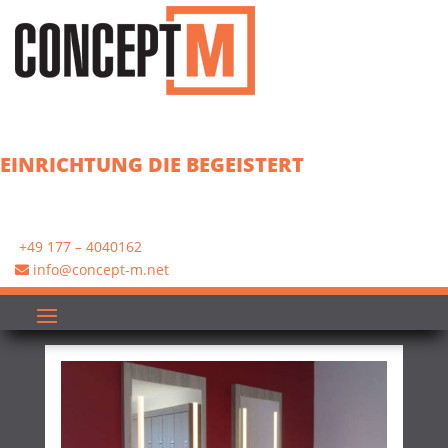
EINRICHTUNG DIE BEGEISTERT
+49 177 – 4040162
info@concept-m.net