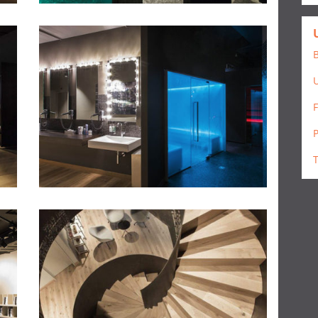
B
F
P