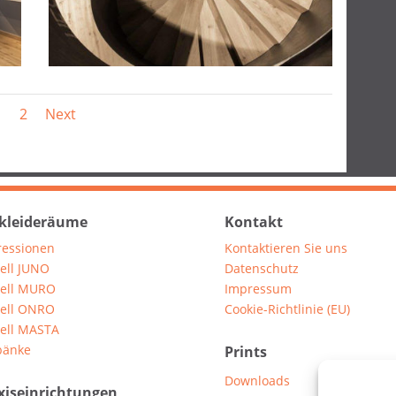
1
2
Next
leideräume
Kontakt
ressionen
Kontaktieren Sie uns
ell JUNO
Datenschutz
ell MURO
Impressum
ell ONRO
Cookie-Richtlinie (EU)
ell MASTA
bänke
Prints
Downloads
xiseinrichtungen