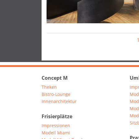
Concept M
Umk
Theken
Imp
Bistro-Lounge
Mod
Innenarchitektur
Mod
Mod
Mod
Frisierplätze
Sitz
Impressionen
Modell Miami
Pra