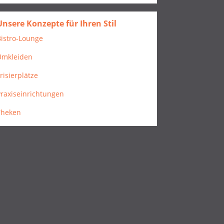
Unsere Konzepte für Ihren Stil
istro-Lounge
Umkleiden
risierplätze
raxiseinrichtungen
Theken