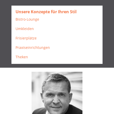
Unsere Konzepte für Ihren Stil
Bistro-Lounge
Umkleiden
Frisierplätze
Praxiseinrichtungen
Theken