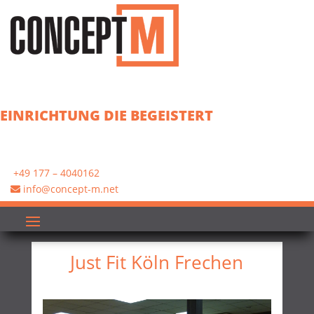
EINRICHTUNG DIE BEGEISTERT
+49 177 – 4040162
info@concept-m.net
Just Fit Köln Frechen